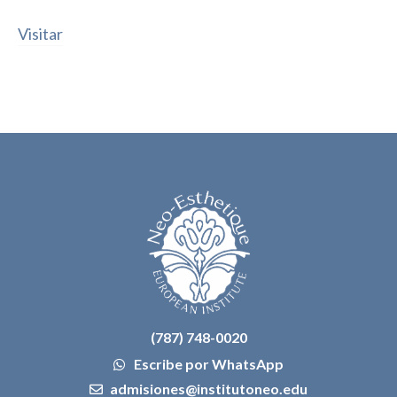
Visitar
Vi
(787) 748-0020
Escribe por WhatsApp
admisiones@institutoneo.edu