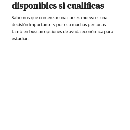
disponibles si cualificas
Sabemos que comenzar una carrera nueva es una
decisión importante, y por eso muchas personas
también buscan opciones de ayuda económica para
estudiar.
En Neo Esthetique European Institute contamos con
alternativas como:
Beca Pell
Conexión Laboral
ayudas institucionales disponibles para
estudiantes que cualifiquen
Esto puede ayudar a que más estudiantes tengan la
oportunidad de prepararse profesionalmente en el
área de barbería y estilismo.
Estudia Barbería y