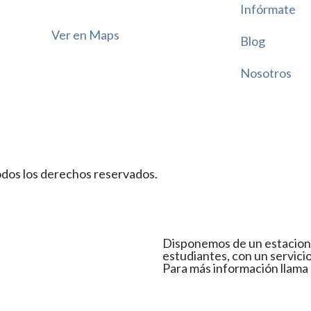
Terapéutico y Barbería y Estilismo
🌐 w
edu
Infórmate
📞 (787) 748-0020
🌐 www.institutoneo.edu
📞 (787) 748-0020
Ver en Maps
🌐 www.institutoneo.edu
Blog
81
2
Nosotros
113
3
dos los derechos reservados.
Disponemos de un estacionam
estudiantes, con un servicio
Para más información llama 