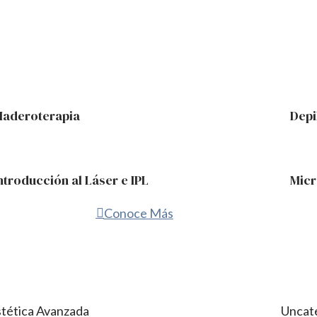
aderoterapia
Depi
ntroducción al Láser e IPL
Micr
Conoce Más
stética Avanzada
Uncat