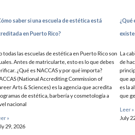
ómo saber si una escuela de estética está
¿Qué e
creditada en Puerto Rico?
existe
 todas las escuelas de estética en Puerto Rico son
La cab
uales. Antes de matricularte, esto es lo que debes
de hac
rificar. ¿Qué es NACCAS y por qué importa?
princi
ACCAS (National Accrediting Commission of
que ap
reer Arts & Sciences) es la agencia que acredita
es la 
ogramas de estética, barbería y cosmetología a
que g
vel nacional
Leer »
er »
July 2
ly 29, 2026