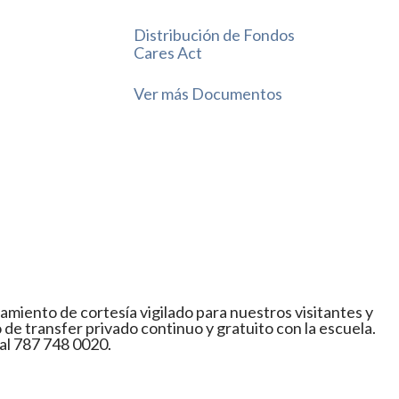
ww.institutoneo.edu
🌐 www.institutoneo.edu
Distribución de Fondos
Cares Act
15
0
83
9
18
1
Ver más Documentos
iento de cortesía vigilado para nuestros visitantes y
 de transfer privado continuo y gratuito con la escuela.
al 787 748 0020.