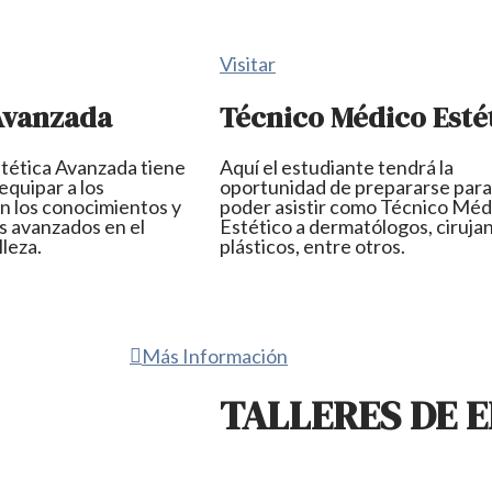
Visitar
Avanzada
Técnico Médico Esté
tética Avanzada tiene
Aquí el estudiante tendrá la
equipar a los
oportunidad de prepararse para
n los conocimientos y
poder asistir como Técnico Méd
s avanzados en el
Estético a dermatólogos, ciruja
leza.
plásticos, entre otros.
Más Información
TALLERES DE 