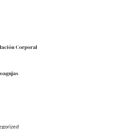
lación Corporal
oagujas
egorized