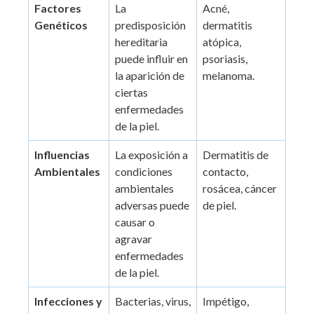
Factores
La
Acné,
Genéticos
predisposición
dermatitis
hereditaria
atópica,
puede influir en
psoriasis,
la aparición de
melanoma.
ciertas
enfermedades
de la piel.
Influencias
La exposición a
Dermatitis de
Ambientales
condiciones
contacto,
ambientales
rosácea, cáncer
adversas puede
de piel.
causar o
agravar
enfermedades
de la piel.
Infecciones y
Bacterias, virus,
Impétigo,