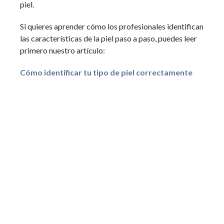
piel.
Si quieres aprender cómo los profesionales identifican
las características de la piel paso a paso, puedes leer
primero nuestro artículo:
Cómo identificar tu tipo de piel correctamente
En nuestro próximo artículo también explicamos
cuáles son los cuatro tipos de piel y cómo
reconocerlos fácilmente.
Si te interesa aprender más sobre el cuidado de la piel
y los tratamientos faciales, la estética puede
convertirse en una carrera llena de oportunidades.
✨ Conoce más sobre nuestros programas de estética.
(787) 748-0020
www.institutoneo.edu