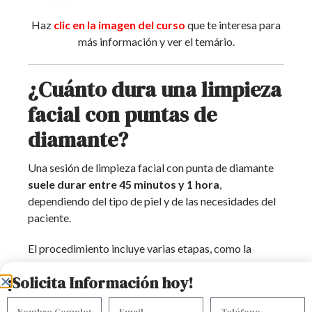
Haz
clic en la imagen del curso
que te interesa para
más información y ver el temário.
¿Cuánto dura una limpieza
facial con puntas de
diamante?
Una sesión de limpieza facial con punta de diamante
suele durar entre
45 minutos y 1 hora
,
dependiendo del tipo de piel y de las necesidades del
paciente.
El procedimiento incluye varias etapas, como la
limpieza previa, exfoliación con la punta de diamante,
¡Solicita Información hoy!
succión de impurezas, aplicación de mascarillas
calmantes y finalización con hidratación y protector