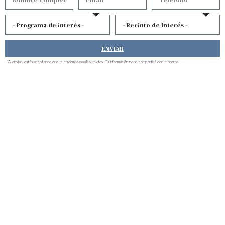
solar.
Si buscas un
tratamiento de limpieza facial con puntas
de diamante en Puerto Rico
, mira este.
ENVIAR
*Al enviar, estás aceptando que te enviemos emails y textos. Tu información no se compartirá con terceros.