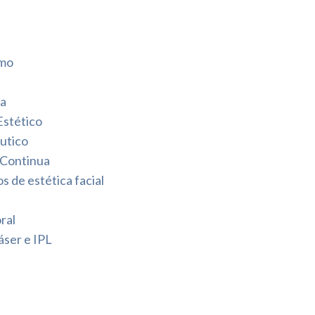
smo
da
Estético
utico
 Continua
 de estética facial
ral
áser e IPL