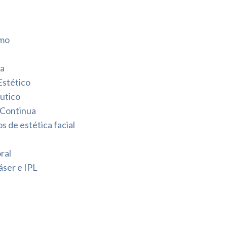
smo
da
Estético
utico
 Continua
 de estética facial
ral
áser e IPL