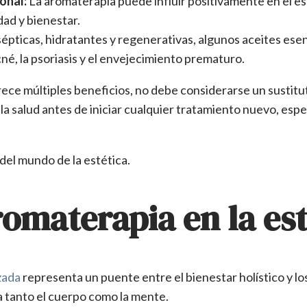
onal:
La aromaterapia puede influir positivamente en el e
ad y bienestar.
épticas, hidratantes y regenerativas, algunos aceites esenc
cné, la psoriasis y el envejecimiento prematuro.
ece múltiples beneficios, no debe considerarse un sustit
la salud antes de iniciar cualquier tratamiento nuevo, es
del mundo de la estética.
romaterapia en la es
zada
representa un puente entre el bienestar holístico y l
a tanto el cuerpo como la mente.