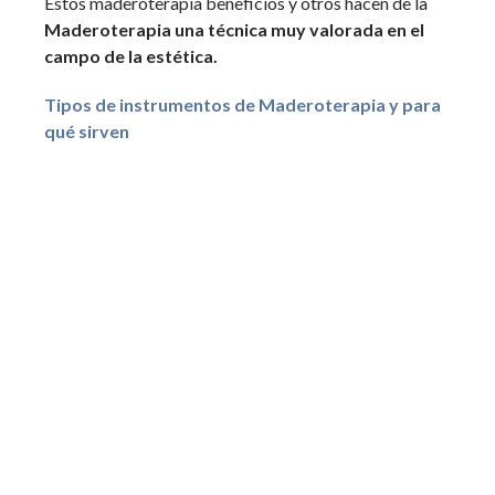
Estos maderoterapia beneficios y otros hacen de la
Maderoterapia una técnica muy valorada en el
campo de la estética.
Tipos de instrumentos de Maderoterapia y para
qué sirven
Ahora veamos algunas de las salidas profesionales
para este especialista.
Salidas profesionales para
un especialista en
Maderoterapia
Las salidas profesionales para un especialista en
maderoterapia pueden ser:
Trabajar en spas y centros de bienestar:
Ofreciendo servicios de Maderoterapia para el