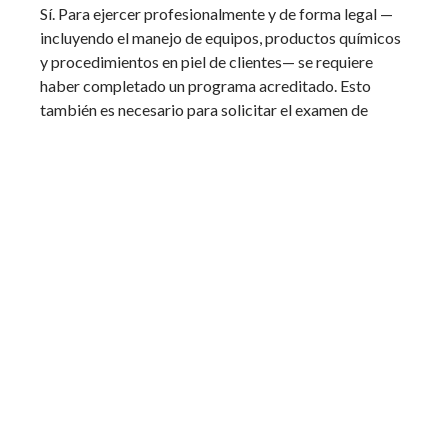
Sí. Para ejercer profesionalmente y de forma legal —
incluyendo el manejo de equipos, productos químicos
y procedimientos en piel de clientes— se requiere
haber completado un programa acreditado. Esto
también es necesario para solicitar el examen de
licencia correspondiente.
Preguntas frecuentes
¿Cuánto dura la formación para ser esteticista?
El diploma de Estética Básica en Neo-Esthetique dura
12 meses.
¿Puedo trabajar mientras estudio?
Sí, el programa
de Estética Básica se ofrece en horario diurno y
nocturno, lunes a jueves.
¿Qué diferencia hay entre una esteticista de