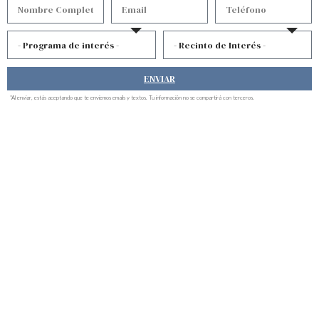
te contamos que los estudiantes de nuestra escuela
trabajan en
cabinas estéticas totalmente
equipadas
, donde aplican lo aprendido en clases
teóricas bajo la supervisión de expertos.
ENVIAR
Nuestras instalaciones recrean el ambiente de un spa
*Al enviar, estás aceptando que te enviemos emails y textos. Tu información no se compartirá con terceros.
o clínica estética real, con áreas de tratamientos
faciales, corporales y aparatología moderna. Este
enfoque práctico garantiza que, al
graduarte como
esteticista profesional
, estés preparado para
atender clientes reales desde el primer día de trabajo.